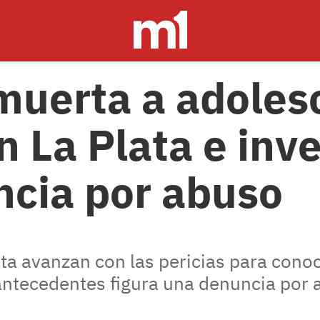
muerta a adoles
n La Plata e inv
cia por abuso
ata avanzan con las pericias para cono
 antecedentes figura una denuncia por 