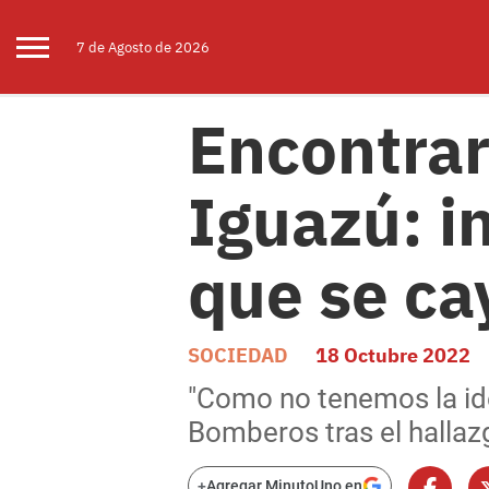
7 de
Agosto
de 2026
Encontrar
Iguazú: i
que se ca
SOCIEDAD
18 Octubre 2022
"Como no tenemos la iden
Bomberos tras el hallaz
+
Agregar MinutoUno en