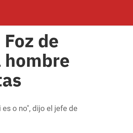
 Foz de
el hombre
tas
s o no", dijo el jefe de