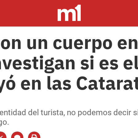
on un cuerpo en
nvestigan si es 
yó en las Catara
tidad del turista, no podemos decir si e
go.