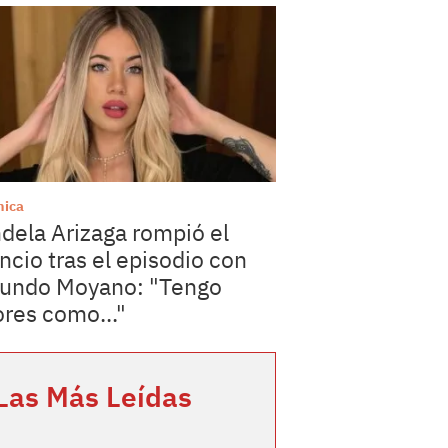
mica
dela Arizaga rompió el
encio tras el episodio con
undo Moyano: "Tengo
ores como..."
Las Más Leídas