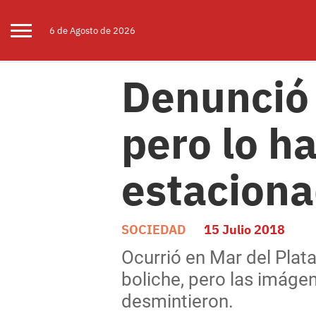
6 de
Agosto
de 2026
Denunció 
pero lo h
estacion
SOCIEDAD
15 Julio 2018
Ocurrió en Mar del Plata
boliche, pero las imáge
desmintieron.