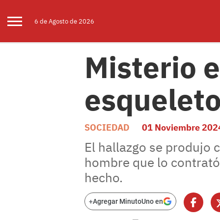
6 de
Agosto
de 2026
Misterio 
esqueleto
SOCIEDAD
01 Noviembre 202
El hallazgo se produjo 
hombre que lo contrató.
hecho.
+
Agregar MinutoUno en