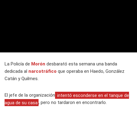
La Policía de
Morón
desbarató esta semana una banda
dedicada al
narcotráfico
que operaba en Haedo, González
Catán y Quilmes.
El jefe de la organización
intentó esconderse en el tanque de
agua de su casa
, pero no tardaron en encontrarlo.