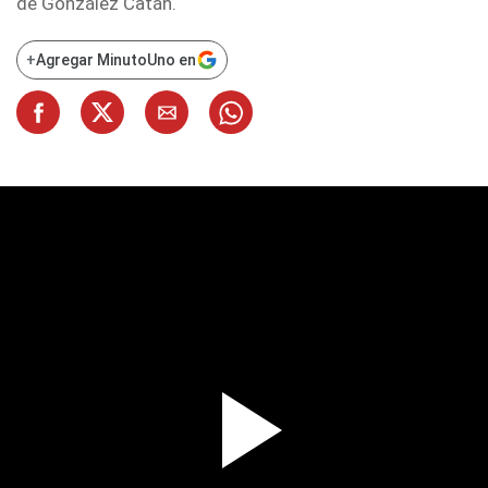
de González Catán.
+
Agregar MinutoUno en