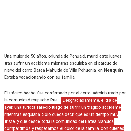
Una mujer de 56 años, oriunda de Pehuajó, murió este jueves
tras sufrir un accidente mientras esquiaba en el parque de
nieve del cerro Batea Mahuida de Villa Pehuenia, en
Neuquén
.
Estaba vacacionando con su familia.
El trágico hecho fue confirmado por el cerro, administrado por
la comunidad mapuche Puel:
"Desgraciadamente, el día de
ayer, una turista falleció luego de sufrir un trágico accidente
mientras esquiaba. Solo queda decir que es un tiempo muy
triste, y que desde toda la comunidad del Batea Mahuida
compartimos y respetamos el dolor de la familia, con quienes