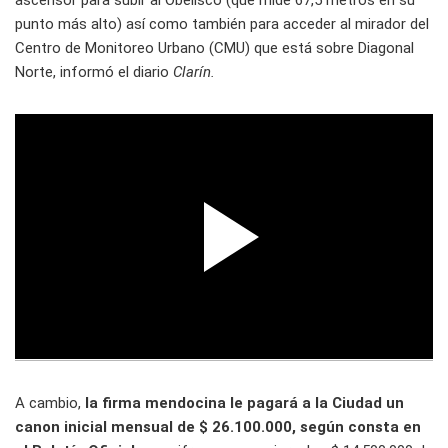
ascensor para subir al Obelisco (que mide 67,5 metros en su
punto más alto) así como también para acceder al mirador del
Centro de Monitoreo Urbano (CMU) que está sobre Diagonal
Norte, informó el diario
Clarín.
A cambio,
la firma mendocina le pagará a la Ciudad un
canon inicial mensual de $ 26.100.000, según consta en