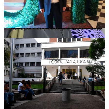
10 casos confirmados
Marcelo Porcel irá a juicio oral por abuso
sexual agravado y corrupción de menores
Justicia
Un enfermero del Hospital Fernández fue