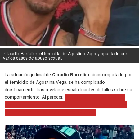
Claudio Barrelier, el femicida de Agostina Vega y apuntado por
varios casos de abuso sexual.
La situación judicial de
Claudio Barrelier
, único imputado por
el femicidio de Agostina Vega, se ha complicado
drásticamente tras revelarse escalofriantes detalles sobre su
comportamiento. Al parecer,
la casa del femicida fue el
escenario de más de un abuso sexual, incluyendo, uno
"en manada" hacia una nena de 12 años
.