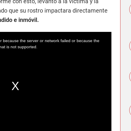
rme con esto, levantó a la víctima y la
ando que su rostro impactara directamente
ndido e inmóvil.