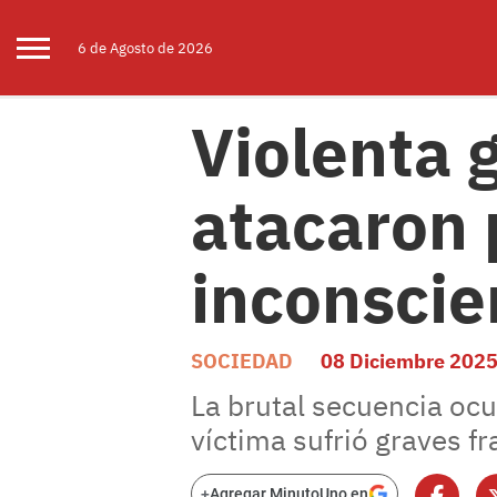
6 de
Agosto
de 2026
Violenta 
atacaron 
inconscie
SOCIEDAD
08 Diciembre 202
La brutal secuencia ocu
víctima sufrió graves fr
+
Agregar MinutoUno en