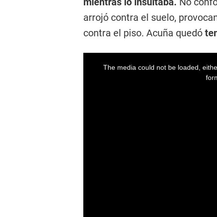
mientras lo insultaba.
No confo
arrojó contra el suelo, provoc
contra el piso. Acuña quedó
te