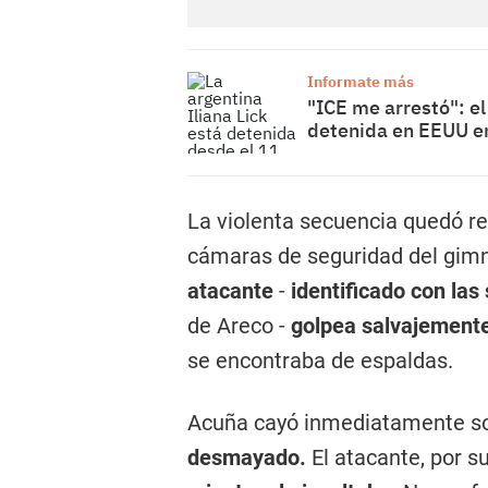
Informate más
"ICE me arrestó": el
detenida en EEUU e
La violenta secuencia quedó re
cámaras de seguridad del gim
atacante
-
identificado con las s
de Areco -
golpea salvajemente
se encontraba de espaldas.
Acuña cayó inmediatamente so
desmayado.
El atacante, por su