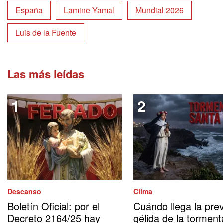
España
Lamine Yamal
Mundial 2026
Luis de la Fuente
Las más leídas
Descanso
Clima
Boletín Oficial: por el
Cuándo llega la prev
Decreto 2164/25 hay
gélida de la torment