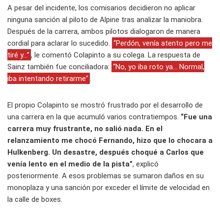
A pesar del incidente, los comisarios decidieron no aplicar
ninguna sanción al piloto de Alpine tras analizar la maniobra.
Después de la carrera, ambos pilotos dialogaron de manera
cordial para aclarar lo sucedido.
“Perdón, venía atento pero me
tiré y...”
, le comentó Colapinto a su colega. La respuesta de
Sainz también fue conciliadora:
“No, yo iba roto ya... Normal,
iba intentando retirarme”
.
El propio Colapinto se mostró frustrado por el desarrollo de
una carrera en la que acumuló varios contratiempos.
“Fue una
carrera muy frustrante, no salió nada. En el
relanzamiento me chocó Fernando, hizo que lo chocara a
Hulkenberg. Un desastre, después choqué a Carlos que
venía lento en el medio de la pista”
, explicó
posteriormente. A esos problemas se sumaron daños en su
monoplaza y una sanción por exceder el límite de velocidad en
la calle de boxes.