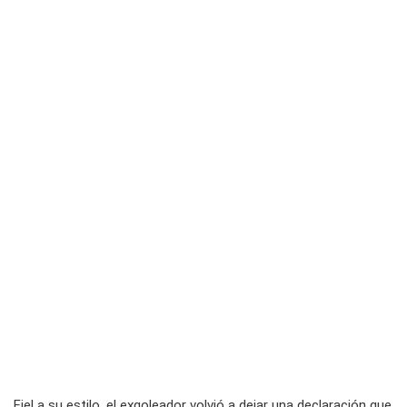
Fiel a su estilo, el exgoleador volvió a dejar una declaración que