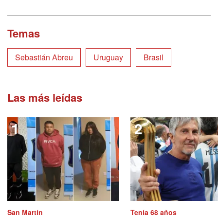
Temas
Sebastián Abreu
Uruguay
Brasil
Las más leídas
San Martín
Tenía 68 años