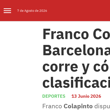
7 de
Agosto
de 2026
Franco Co
Barcelona
corre y c
clasificac
DEPORTES
13 Junio 2026
Franco
Colapinto
dispu