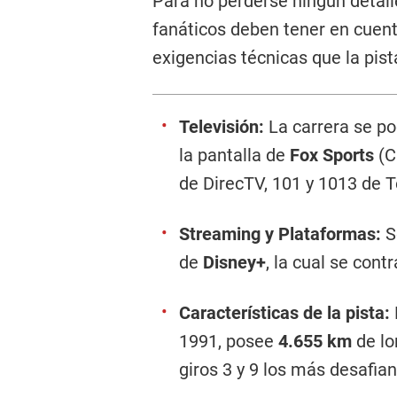
Para no perderse ningún detall
fanáticos deben tener en cuent
exigencias técnicas que la pis
Televisión:
La carrera se po
la pantalla de
Fox Sports
(C
de DirecTV, 101 y 1013 de T
Streaming y Plataformas:
S
de
Disney+
, la cual se cont
Características de la pista:
1991, posee
4.655 km
de lo
giros 3 y 9 los más desafian