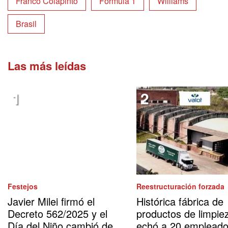
Franco Colapinto
Fórmula 1
Williams
Brasil
Las más leídas
Festejos
Reestructuración forzada
Javier Milei firmó el
Histórica fábrica de
Decreto 562/2025 y el
productos de limpie
Día del Niño cambió de
echó a 20 emplead