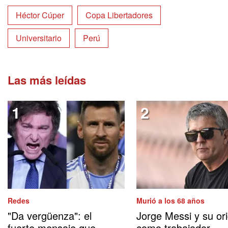
Héctor Cúper
Copa Libertadores
Universitario
Perú
Las más leídas
Redes
Murió a los 68 años
"Da vergüenza": el
Jorge Messi y su or
fuerte mensaje que
como trabajador