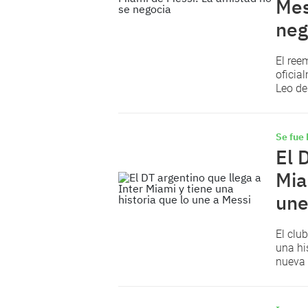
Mes
neg
El ree
oficia
Leo de
Se fue
El 
Mia
une
El clu
una hi
nueva 