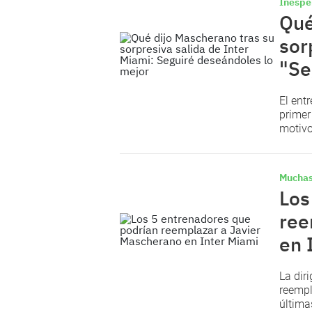
Inespe
Qué
sor
"Se
El ent
primer
motivo
Muchas
Los
ree
en 
La dir
reempl
última