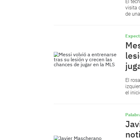
El téc
visita
de una
Expect
Mes
les
jug
El ros
izquie
el inic
Palabr
Jav
not