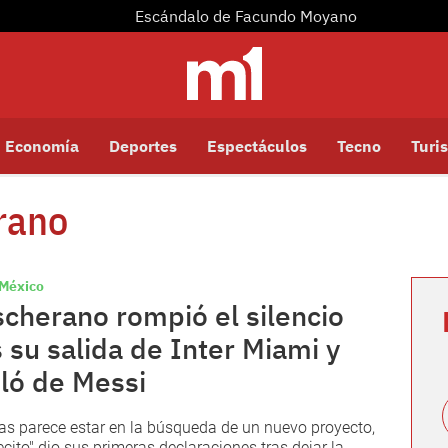
Escándalo de Facundo Moyano
Economía
Deportes
Espectáculos
Tecno
Turis
rano
México
cherano rompió el silencio
s su salida de Inter Miami y
ló de Messi
as parece estar en la búsqueda de un nuevo proyecto,
fecito" dio sus primeras declaraciones tras dejar la