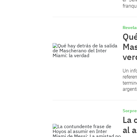
franqu
Revela
Qué
Mas
ver
Un inf
refere
terminó
argent
Sorpre
La 
al 