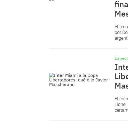
fin
Mes
El téc
por Co
argent
Expect
Int
Lib
Mas
El ent
Lionel 
certam