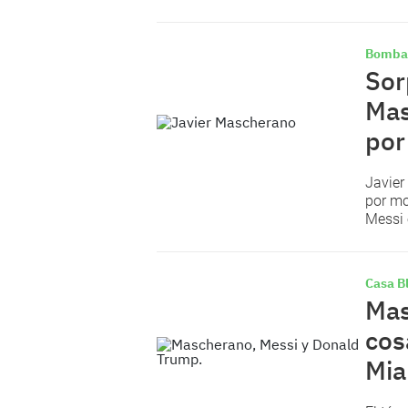
Bomba
Sor
Mas
por
Javier
por mo
Messi 
Casa B
Mas
cos
Mia