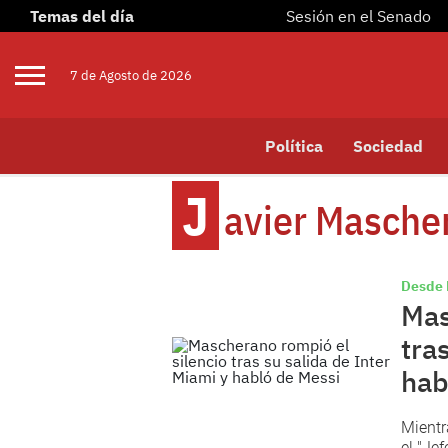
Temas del día
Sesión en el Senado
7 de
Agosto
de 2026
Política
Sociedad
J
Avier Masche
Desde 
Mas
tra
hab
Mientr
el "Je