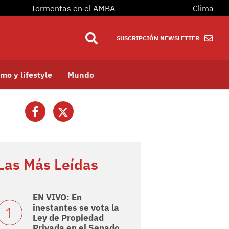
Tormentas en el AMBA
Clima
SUSCRIPCIÓN NEWSLETTER
mo y lifestyle
Mundo
Las Más Leídas
EN VIVO: En
inestantes se vota la
Ley de Propiedad
Privada en el Senado