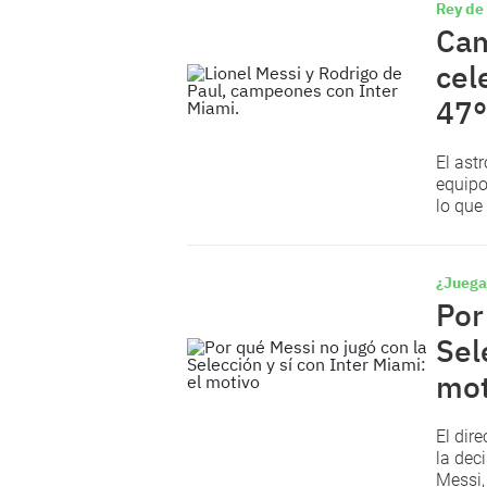
Rey de
Cam
cel
47°
El ast
equipo
lo que
¿Juega
Por
Sel
mot
El dir
la dec
Messi, 