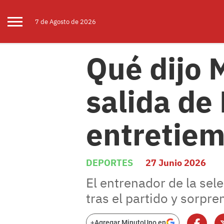
7 de
Agosto
de 2026
Qué dijo 
salida de
entretie
DEPORTES
27 Junio 2026
El entrenador de la sele
tras el partido y sorpr
+
Agregar MinutoUno en