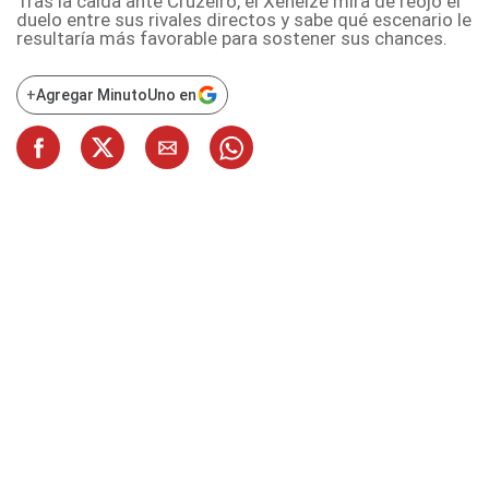
Tras la caída ante Cruzeiro, el Xeneize mira de reojo el
duelo entre sus rivales directos y sabe qué escenario le
resultaría más favorable para sostener sus chances.
+
Agregar MinutoUno en