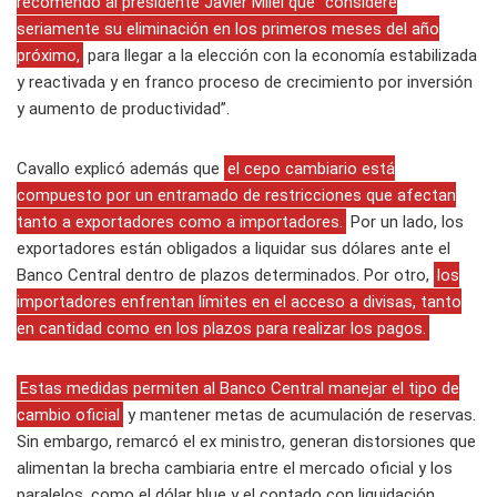
recomendó al presidente Javier Milei que “considere
seriamente su eliminación en los primeros meses del año
próximo,
para llegar a la elección con la economía estabilizada
y reactivada y en franco proceso de crecimiento por inversión
y aumento de productividad”.
Cavallo explicó además que
el cepo cambiario está
compuesto por un entramado de restricciones que afectan
tanto a exportadores como a importadores.
Por un lado, los
exportadores están obligados a liquidar sus dólares ante el
Banco Central dentro de plazos determinados. Por otro,
los
importadores enfrentan límites en el acceso a divisas, tanto
en cantidad como en los plazos para realizar los pagos.
Estas medidas permiten al Banco Central manejar el tipo de
cambio oficial
y mantener metas de acumulación de reservas.
Sin embargo, remarcó el ex ministro, generan distorsiones que
alimentan la brecha cambiaria entre el mercado oficial y los
paralelos, como el dólar blue y el contado con liquidación