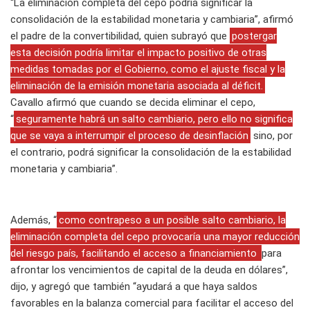
“La eliminación completa del cepo podría significar la
consolidación de la estabilidad monetaria y cambiaria”, afirmó
el padre de la convertibilidad, quien subrayó que
postergar
esta decisión podría limitar el impacto positivo de otras
medidas tomadas por el Gobierno, como el ajuste fiscal y la
eliminación de la emisión monetaria asociada al déficit.
Cavallo afirmó que cuando se decida eliminar el cepo,
“
seguramente habrá un salto cambiario, pero ello no significa
que se vaya a interrumpir el proceso de desinflación
sino, por
el contrario, podrá significar la consolidación de la estabilidad
monetaria y cambiaria”.
Además, “
como contrapeso a un posible salto cambiario, la
eliminación completa del cepo provocaría una mayor reducción
del riesgo país, facilitando el acceso a financiamiento
para
afrontar los vencimientos de capital de la deuda en dólares”,
dijo, y agregó que también “ayudará a que haya saldos
favorables en la balanza comercial para facilitar el acceso del