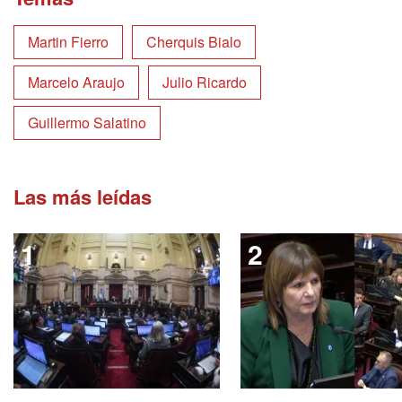
Martin Fierro
Cherquis Bialo
Marcelo Araujo
Julio Ricardo
Guillermo Salatino
Las más leídas