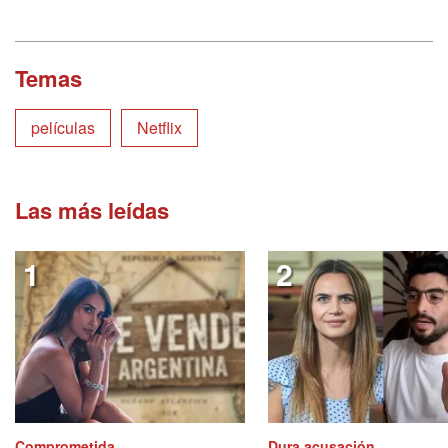
Temas
películas
Netflix
Las más leídas
Comprometida
Dura acusación