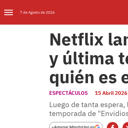
7 de
Agosto
de 2026
Netflix la
y última 
quién es 
ESPECTÁCULOS
15 Abril 2026
Luego de tanta espera, l
temporada de "Envidios
+
Agregar MinutoUno en