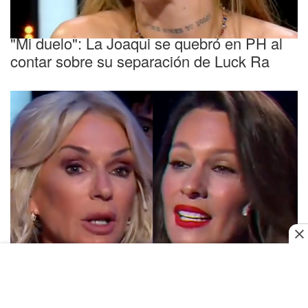
Conmovida
"Mi duelo": La Joaqui se quebró en PH al
contar sobre su separación de Luck Ra
Picante
Pampita cruzó a Yanina Latorre en PH:
"Arruinaron mi relación con Pico Mónaco"