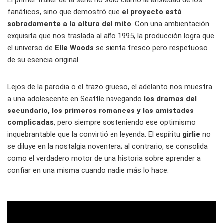
El primer tráiler de la serie no solo calmó la ansiedad de los
fanáticos, sino que demostró que
el proyecto está
sobradamente a la altura del mito
. Con una ambientación
exquisita que nos traslada al año 1995, la producción logra que
el universo de
Elle Woods
se sienta fresco pero respetuoso
de su esencia original.
Lejos de la parodia o el trazo grueso, el adelanto nos muestra
a una adolescente en Seattle navegando
los dramas del
secundario, los primeros romances y las amistades
complicadas
, pero siempre sosteniendo ese optimismo
inquebrantable que la convirtió en leyenda. El espíritu
girlie
no
se diluye en la nostalgia noventera; al contrario, se consolida
como el verdadero motor de una historia sobre aprender a
confiar en una misma cuando nadie más lo hace.