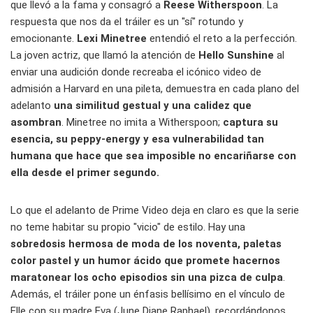
que llevó a la fama y consagró a
Reese Witherspoon
. La
respuesta que nos da el tráiler es un "sí" rotundo y
emocionante.
Lexi Minetree
entendió el reto a la perfección.
La joven actriz, que llamó la atención de
Hello Sunshine
al
enviar una audición donde recreaba el icónico video de
admisión a Harvard en una pileta, demuestra en cada plano del
adelanto
una similitud gestual y una calidez que
asombran
. Minetree no imita a Witherspoon;
captura su
esencia, su peppy-energy y esa vulnerabilidad tan
humana que hace que sea imposible no encariñarse con
ella desde el primer segundo.
Lo que el adelanto de Prime Video deja en claro es que la serie
no teme habitar su propio "vicio" de estilo. Hay una
sobredosis hermosa de moda de los noventa, paletas
color pastel y un humor ácido que promete hacernos
maratonear los ocho episodios sin una pizca de culpa
.
Además, el tráiler pone un énfasis bellísimo en el vínculo de
Elle con su madre Eva (June Diane Raphael), recordándonos