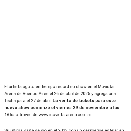
El artista agotó en tiempo récord su show en el Movistar
Arena de Buenos Aires el 26 de abril de 2025 y agrega una
fecha para el 27 de abril.
La venta de tickets para este
nuevo show comenzó el viernes 29 de noviembre a las
16hs
a través de www.movistararena.com.ar
Su última visita se dio en el 2023 con un despliegue estelar en