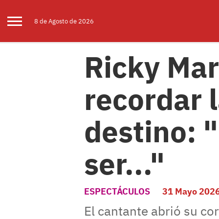
8 de
Agosto
de 2026
Ricky Mar
recordar 
destino: 
ser..."
ESPECTÁCULOS
31 Mayo 202
El cantante abrió su c