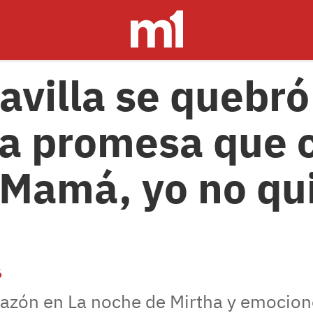
avilla se quebró
la promesa que 
"Mamá, yo no qu
6
orazón en La noche de Mirtha y emocion