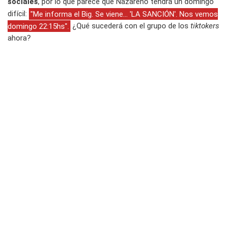
sociales
, por lo que parece que Nazareno tendrá un domingo
difícil:
"Me informa el Big. Se viene... 'LA SANCIÓN'. Nos vemos
domingo 22:15hs".
¿Qué sucederá con el grupo de los
tiktokers
ahora?