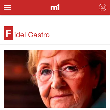
F
idel Castro