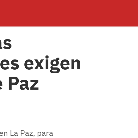
as
res exigen
e Paz
 en La Paz, para