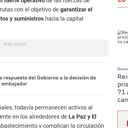
n fuerte operativo
de las fuerzas de
 rutas con el objetivo de
garantizar el
tos y suministros
hacia la capital
Reino
Rei
la respuesta del Gobierno a la decisión de
pri
su embajador
71 
cam
ciales, todavía permanecen activos al
ente en los alrededores de
La Paz y El
abastecimiento y complican la circulación