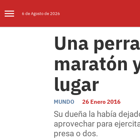
6 de
Agosto
de 2026
Una perra
maratón y
lugar
MUNDO
26 Enero 2016
Su dueña la había dejado
aprovechar para ejercita
presa o dos.