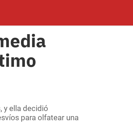
 media
ptimo
 y ella decidió
esvíos para olfatear una