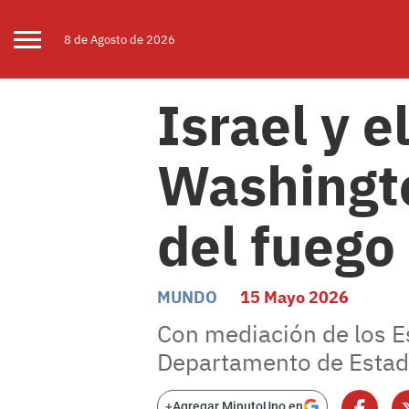
8 de
Agosto
de 2026
Israel y 
Washingto
del fuego
MUNDO
15 Mayo 2026
Con mediación de los E
Departamento de Estado 
+
Agregar MinutoUno en