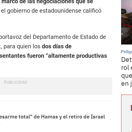
el marco de las negociaciones que se
e el gobierno de estadounidense calificó
l portavoz del Departamento de Estado de
, para quien los
dos días de
Pelig
esentantes fueron “altamente productivas
Det
rol
que
en 
sarme total" de Hamas y el retiro de Israel
a