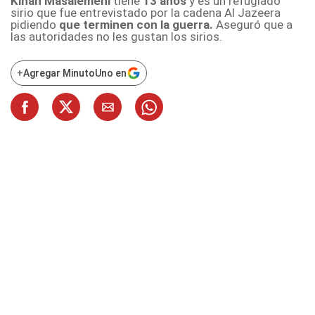
Kinan Masalemehi
tiene
13 años
y es un refugiado
sirio que fue entrevistado por la cadena
Al Jazeera
pidiendo
que terminen con la guerra.
Aseguró que a
las autoridades no les gustan los sirios.
+
Agregar MinutoUno en