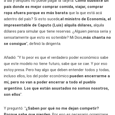
a día y después no puede pagar la tarjeta.
Cómo subsiste un
país donde es mejor comprar comida, viajar, comprar
ropa afuera porque es más barata
que la que está acá
adentro del país? Si esto sucede,
el ministro de Economía, el
impresentable de Caputo (Luis) alquila dólares,
alquila
dólares para simular que tiene reservas. ¿Alguien piensa seria y
sensatamente que esto es sotenible? Mi Dios,
más chanta no
se consigue
", definió la dirigenta.
Añadió: "Y lo peor es que el verdadero poder económico sabe
que este modelo no tiene futuro, sabe que se cae. Y por eso
estoy presa. Pero hay algo que deben entender todos y todas,
incluso ellos, los del poder económico:
pueden encerrarme a
mí, pero no van a poder encerrar a todo el pueblo
argentino. Los que están asustados no somos nosotros,
son ellos
".
Y preguntó:
"¿Saben por qué no me dejan competir?
Porque sabe que pierden
. Por eso es necesario organizase