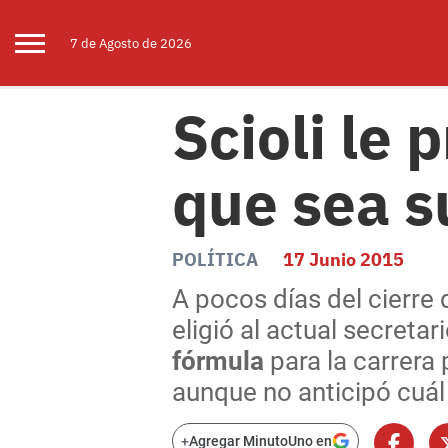
7 de
Agosto
de 2026
Scioli le 
que sea s
POLÍTICA
17 Junio 2015
A pocos días del cierre 
eligió al actual secreta
fórmula
para la carrera
aunque no anticipó cuál
+
Agregar MinutoUno en