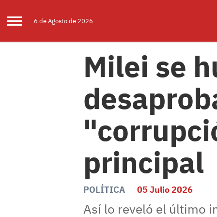
6 de
Agosto
de 2026
Milei se 
desaproba
"corrupc
principal
POLÍTICA
05 Julio 2026
Así lo reveló el último