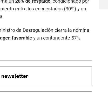
suma un
28% de respaldo
, condicionado por
imiento entre los encuestados (30%) y un
a.
inistro de Desregulación cierra la nómina
agen favorable
y un contundente 57%
o newsletter