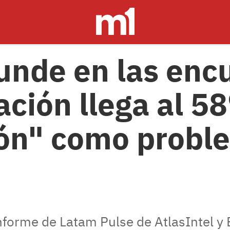
hunde en las encu
ción llega al 58
ión" como probl
 informe de Latam Pulse de AtlasIntel y