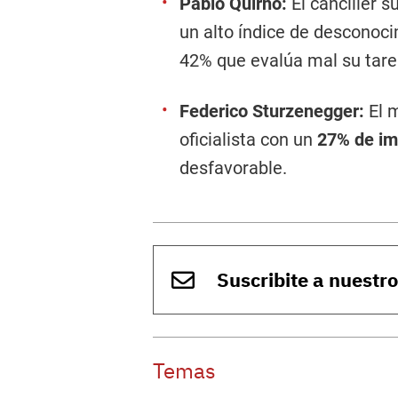
Pablo Quirno:
El canciller 
un alto índice de desconoc
42% que evalúa mal su tare
Federico Sturzenegger:
El m
oficialista con un
27% de im
desfavorable.
Suscribite a nuestr
Temas