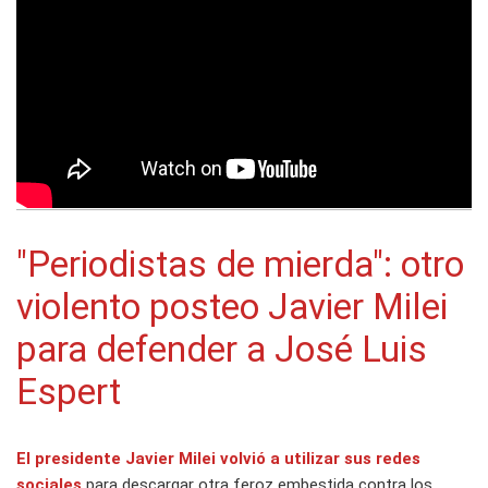
"Periodistas de mierda": otro
violento posteo Javier Milei
para defender a José Luis
Espert
El presidente
Javier Milei
volvió a utilizar sus redes
sociales
para descargar otra feroz embestida contra los