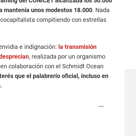
reaming del CONICET alcanzaba los 50.000
a mantenía unos modestos 18.000
. Nada
rcocapitalista compitiendo con estrellas
envidia e indignación:
la transmisión
 desprecian
, realizada por un organismo
r en colaboración con el Schmidt Ocean
rés que el palabrerío oficial, incluso en
s
.