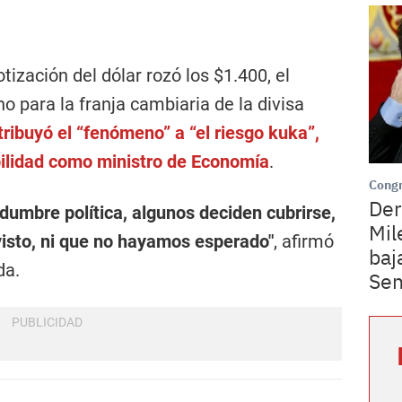
tización del dólar rozó los $1.400, el
o para la franja cambiaria de la divisa
ribuyó el “fenómeno” a “el riesgo kuka”,
ilidad como ministro de Economía
.
Cong
Der
tidumbre política, algunos deciden cubrirse,
Mil
isto, ni que no hayamos esperado"
, afirmó
baj
da.
Se