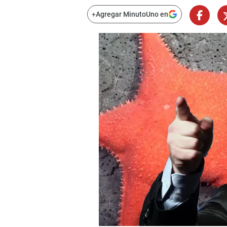
+
Agregar MinutoUno en