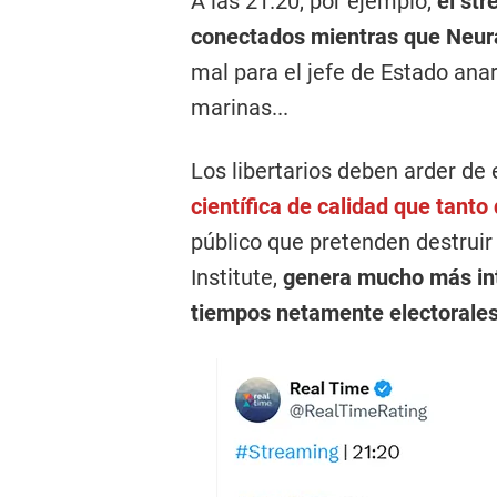
A las 21.20, por ejemplo,
el st
conectados mientras que Neur
mal para el jefe de Estado ana
marinas...
Los libertarios deben arder de 
científica de calidad que tanto
público que pretenden destrui
Institute,
genera mucho más inte
tiempos netamente electorale