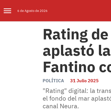
6 de
Agosto
de 2026
Rating de
aplastó l
Fantino c
POLÍTICA
31 Julio 2025
"Rating" digital: la tr
el fondo del mar aplastó
canal Neura.