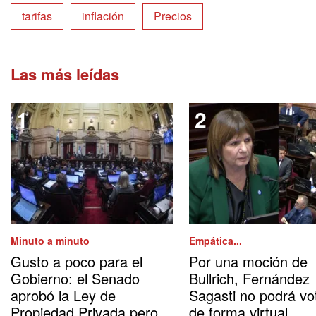
tarifas
inflación
Precios
Las más leídas
Minuto a minuto
Empática...
Gusto a poco para el
Por una moción de
Gobierno: el Senado
Bullrich, Fernández
aprobó la Ley de
Sagasti no podrá vo
Propiedad Privada pero
de forma virtual