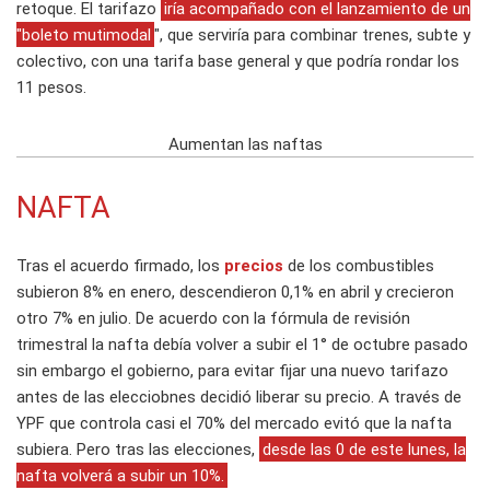
retoque. El tarifazo
iría acompañado con el lanzamiento de un
"boleto mutimodal
", que serviría para combinar trenes, subte y
colectivo, con una tarifa base general y que podría rondar los
11 pesos.
Aumentan las naftas
NAFTA
Tras el acuerdo firmado, los
precios
de los combustibles
subieron 8% en enero, descendieron 0,1% en abril y crecieron
otro 7% en julio. De acuerdo con la fórmula de revisión
trimestral la nafta debía volver a subir el 1° de octubre pasado
sin embargo el gobierno, para evitar fijar una nuevo tarifazo
antes de las elecciobnes decidió liberar su precio. A través de
YPF que controla casi el 70% del mercado evitó que la nafta
subiera. Pero tras las elecciones,
desde las 0 de este lunes, la
nafta volverá a subir un 10%.