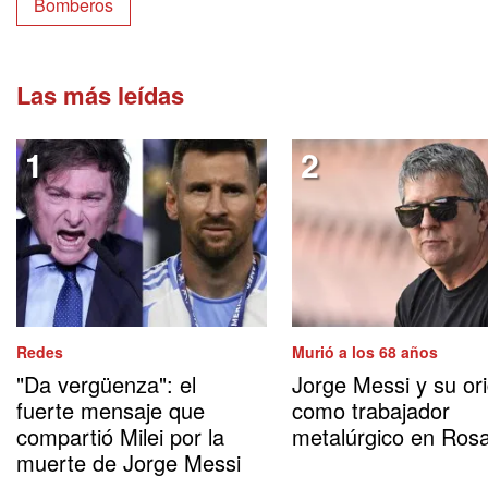
Bomberos
Las más leídas
Redes
Murió a los 68 años
"Da vergüenza": el
Jorge Messi y su or
fuerte mensaje que
como trabajador
compartió Milei por la
metalúrgico en Rosa
muerte de Jorge Messi