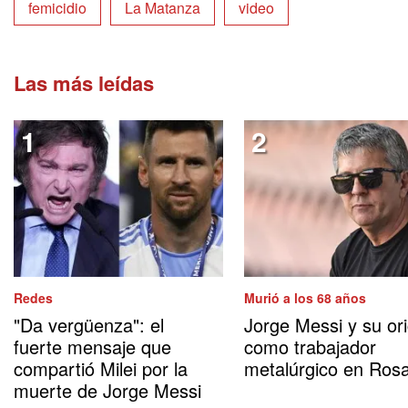
femicidio
La Matanza
video
Las más leídas
Redes
Murió a los 68 años
"Da vergüenza": el
Jorge Messi y su or
fuerte mensaje que
como trabajador
compartió Milei por la
metalúrgico en Rosa
muerte de Jorge Messi