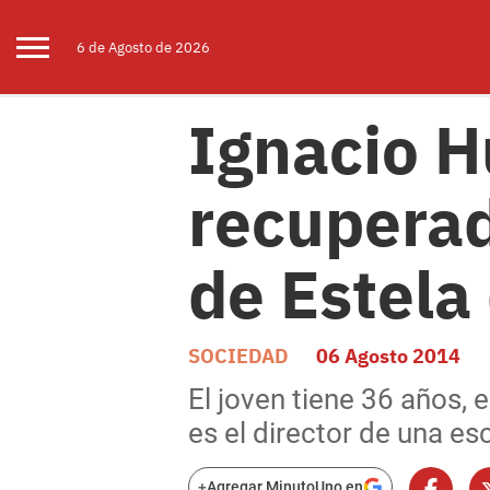
6 de
Agosto
de 2026
Ignacio H
recuperad
de Estela
SOCIEDAD
06 Agosto 2014
El joven tiene 36 años, 
es el director de una e
+
Agregar MinutoUno en