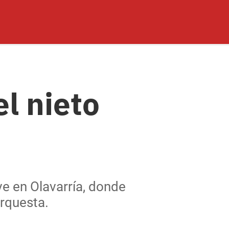
l nieto
ve en Olavarría, donde
orquesta.