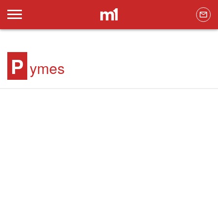
P
ymes