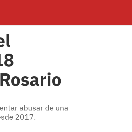
el
18
 Rosario
tentar abusar de una
esde 2017.