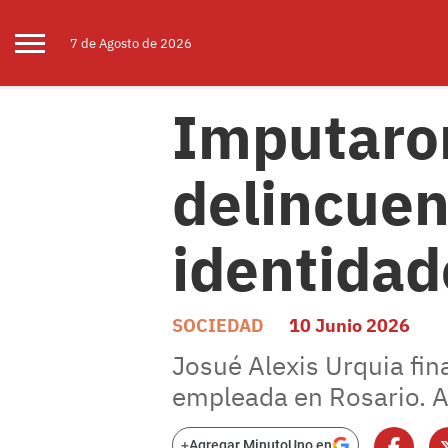
7 de
Agosto
de 2026
Imputaron
delincuent
identidad
SOCIEDAD
10 Junio 2026
Josué Alexis Urquia fi
empleada en Rosario. A
+
Agregar MinutoUno en