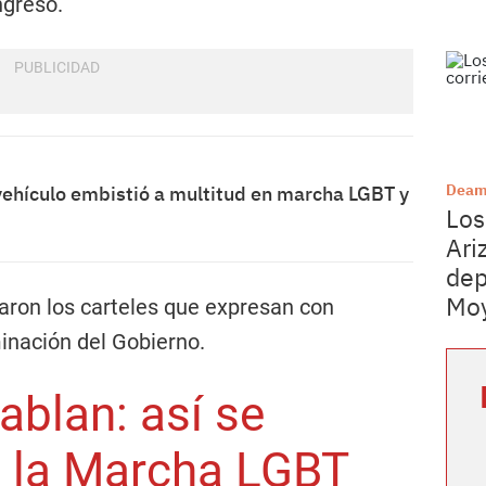
ngreso.
Deam
 vehículo embistió a multitud en marcha LGBT y
Los
Ari
dep
Mo
aron los carteles que expresan con
minación del Gobierno.
ablan: así se
n la Marcha LGBT