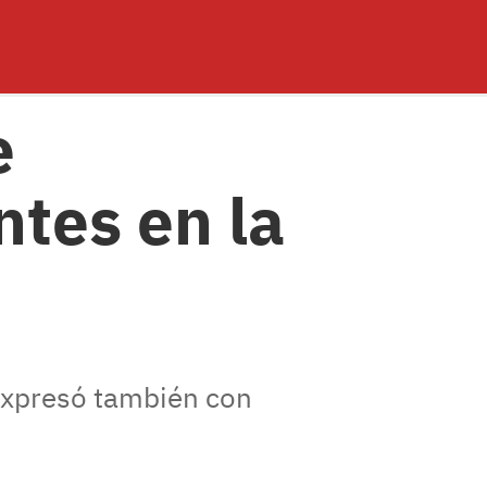
e
ntes en la
expresó también con