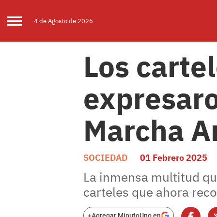
4 de
Agosto
de 2026
Los cartel
expresaro
Marcha An
SOCIEDAD
01 Febrero 2025
La inmensa multitud q
carteles que ahora reco
+
Agregar MinutoUno en