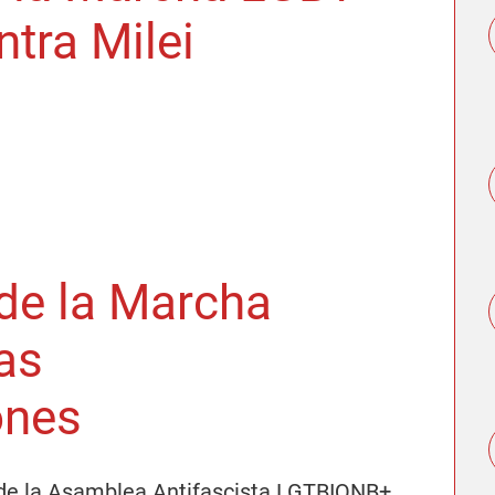
ntra Milei
de la Marcha
las
ones
 de la Asamblea Antifascista LGTBIQNB+