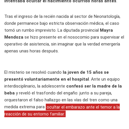
intentaba ocultar el nacimiento ocurrido horas antes
.
Tras el ingreso de la recién nacida al sector de Neonatología,
donde permanece bajo estricta observación médica, el caso
tomó un rumbo imprevisto. La diputada provincial
Mayra
Mendoza
se hizo presente en el nosocomio para supervisar el
operativo de asistencia, sin imaginar que la verdad emergería
apenas unas horas después.
El misterio se resolvió cuando
la joven de 15 años se
presentó voluntariamente en el hospital
. Ante un equipo
interdisciplinario, la adolescente
confesó ser la madre de la
beba
y reveló el trasfondo del engaño: junto a su pareja,
orquestaron el falso hallazgo en las vías del tren como una
medida extrema para
ocultar el embarazo ante el temor a la
reacción de su entorno familiar.