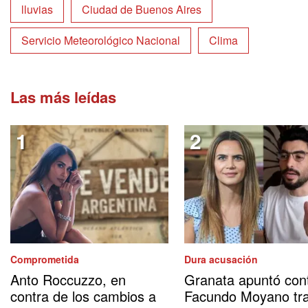
lluvias
Ciudad de Buenos Aires
Servicio Meteorológico Nacional
Clima
Las más leídas
Comprometida
Dura acusación
Anto Roccuzzo, en
Granata apuntó con
contra de los cambios a
Facundo Moyano tr