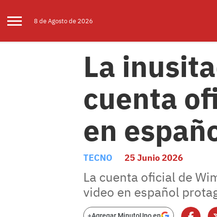
8 de
Agosto
de 2026
La inusita
cuenta of
en españo
TECNO
25 Junio 2026
La cuenta oficial de Wi
video en español protag
+
Agregar MinutoUno en