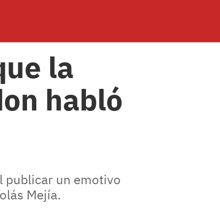
que la
don habló
l publicar un emotivo
olás Mejía.