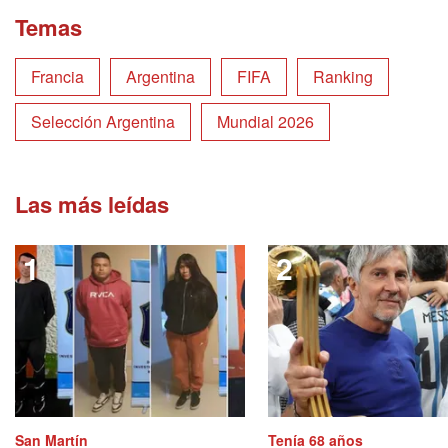
Temas
Francia
Argentina
FIFA
Ranking
Selección Argentina
Mundial 2026
Las más leídas
San Martín
Tenía 68 años