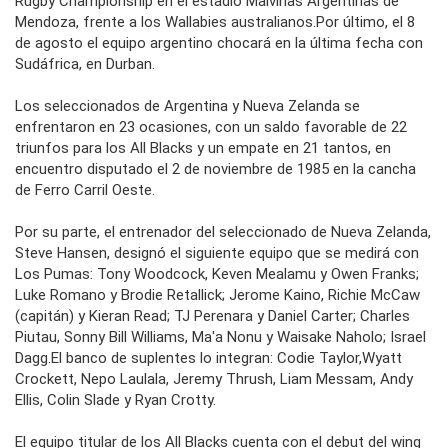
Rugby Championship en el estadio Malvinas Argentinas de
Mendoza, frente a los Wallabies australianos.Por último, el 8
de agosto el equipo argentino chocará en la última fecha con
Sudáfrica, en Durban.
Los seleccionados de Argentina y Nueva Zelanda se
enfrentaron en 23 ocasiones, con un saldo favorable de 22
triunfos para los All Blacks y un empate en 21 tantos, en
encuentro disputado el 2 de noviembre de 1985 en la cancha
de Ferro Carril Oeste.
Por su parte, el entrenador del seleccionado de Nueva Zelanda,
Steve Hansen, designó el siguiente equipo que se medirá con
Los Pumas: Tony Woodcock, Keven Mealamu y Owen Franks;
Luke Romano y Brodie Retallick; Jerome Kaino, Richie McCaw
(capitán) y Kieran Read; TJ Perenara y Daniel Carter; Charles
Piutau, Sonny Bill Williams, Ma'a Nonu y Waisake Naholo; Israel
Dagg.El banco de suplentes lo integran: Codie Taylor,Wyatt
Crockett, Nepo Laulala, Jeremy Thrush, Liam Messam, Andy
Ellis, Colin Slade y Ryan Crotty.
El equipo titular de los All Blacks cuenta con el debut del wing