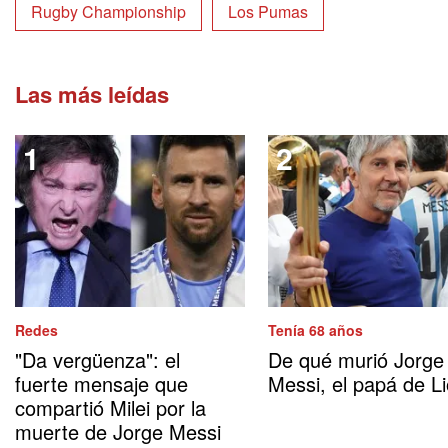
Rugby Championship
Los Pumas
Las más leídas
Redes
Tenía 68 años
"Da vergüenza": el
De qué murió Jorge
fuerte mensaje que
Messi, el papá de Li
compartió Milei por la
muerte de Jorge Messi