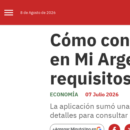
8 de
Agosto
de 2026
Cómo cons
en Mi Arg
requisito
ECONOMÍA
07 Julio 2026
La aplicación sumó una
detalles para consultar 
+
Agregar MinutoUno en