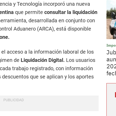
iencia y Tecnología incorporó una nueva
entina
que permite
consultar la liquidación
 herramienta, desarrollada en conjunto con
ontrol Aduanero (ARCA), está disponible
hone.
Impo
Jub
 el acceso a la información laboral de los
aum
égimen de
Liquidación Digital.
Los usuarios
202
 cada trabajo registrado, con información
fec
os descuentos que se aplican y los aportes